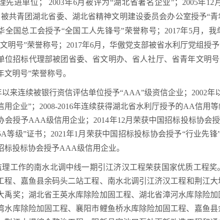
理先进单位； 2003年6月被评为“湖北省著名企业”；2005年
年5月被共青团湖北省委、湖北省精神文明建设委员会办公室授予“青年
华全国总工会授予“全国工人先锋号”荣誉称号；2017年5月，
年文明号”荣誉称号；2017年6月，华傲党支部被省水利厅党组授予
我单位招标代理部被团省委、省文明办、省人社厅、省青年文明号组委会
年文明号”荣誉称号。
0年以来连续被银行资信评估单位授予“AAA”级资信企业；2002
用企业”；2008-2016年连续获得湖北省水利厅授予的AA信用等
会授予AAA级信用企业；2014年12月荣获中国招标投标协会授予“
5A等级”证书；
2021年1月荣获中国招标投标协会授予“行业先锋
招标投标协会授予
AAA级信用企业
。
监理工作的南水北调中线一期引江济汉工程荣获国家优质工程奖
工程、
嘉鱼县余码头二站工程、
南水北调引江济汉工程
和
荆江大
大禹奖；湖北省王英水库除险加固工程、湖北省漳河水库除险加
湾水库除险加固工程、襄阳市鲤鱼桥水库除险加固工程、
嘉鱼县