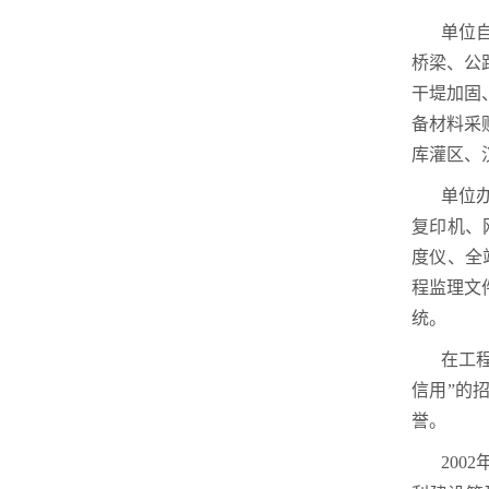
单位
桥梁、公
干堤加固
备材料采
库灌区、
单位
复印机、
度仪、全
程监理文
统。
在工
信用”的
誉。
200