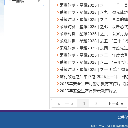
三十而砺
荣耀时刻 · 星耀2025 | 之十：十
荣耀时刻 · 星耀2025 | 之九：微光
荣耀时刻 · 星耀2025 | 之八：青春
荣耀时刻 · 星耀2025 | 之七：以
荣耀时刻 · 星耀2025 | 之六：以岁
荣耀时刻 · 星耀2025 | 之五：“三
荣耀时刻 · 星耀2025 | 之四：年度先
荣耀时刻 · 星耀2025 | 之三：年
荣耀时刻 · 星耀2025 | 之二：“三用
荣耀时刻 · 星耀2025 | 之一 开篇
砺行致远之年中答卷 2025上半年工
2025年安全生产月警示教育宣传片《
2025年安全生产月警示教育片之一
« 上一页
1
2
下一页 »
公共留
地址：武汉市洪山区珞狮路28