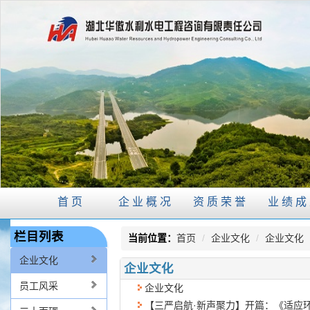
首页
企业概况
资质荣誉
业绩成
栏目列表
当前位置：
首页
/
企业文化
/
企业文化
企业文化
企业文化
员工风采
企业文化
【三严启航·新声聚力】开篇：《适应