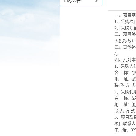
中标公告
一、项目基
1
、采购项
2
、采购项
二、项目终
因投标截止
三、其他补
/
。
四、凡对本
1
、采购人
名
称：
地
址：
联
系
方
式
2
、采购代
名
称：
地
址：
联
系
方
式
3
、项目联
项目联系人
电
话：
02