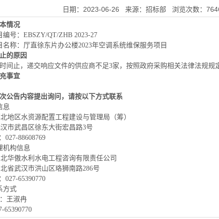
日期：2023-06-26 来源：招标部 浏览次数：764
本情况
目编号：
EBSZY/QT/ZHB 2023-27
目名称：厅直徐东片办公楼
2023
年空调系统维保服务项目
止的原因
时间止，递交响应文件的供应商不足
3
家，按照政府采购相关法律法规规
充事宜
次公告内容提出询问，请按以下方式联系
信息
鄂北地区水资源配置工程建设与管理局（筹）
武汉市武昌区徐东大街宏昌路
3
号
：
027-88608769
理机构信息
湖北华傲水利水电工程咨询有限责任公司
湖北省武汉市洪山区珞狮南路
286
号
：
027-65390770
系方式
：王淑冉
7-65390770