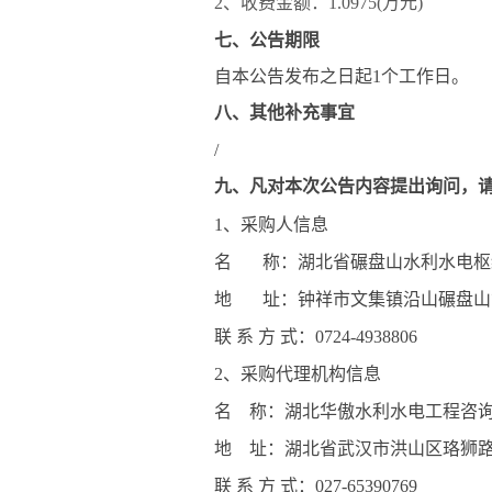
2
、收费金额：
1.0975
(
万元
)
七、公告期限
自本公告发布之日起
1
个工作日。
八、其他补充事宜
/
九、凡对本次公告内容提出询问，
1
、采购人信息
名
称：湖北省碾盘山水利水电枢
地
址：钟祥市文集镇沿山碾盘山
联
系
方
式：
0724-49388
06
2
、采购代理机构信息
名
称：湖北华傲水利水电工程咨
地
址：湖北省武汉市洪山区珞狮
联
系
方
式：
027-65390769