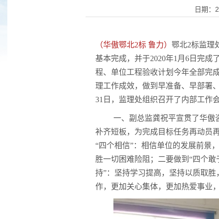
日期：2
（华傲鄂北
2
标 鲁力）
鄂北
2
标监理
基本完成，并于
2020
年
1
月
6
日完成
程、单位工程验收计划今年全部完
理工作成效，做到早准备、早部署
31
日，监理处组织召开了内部工作
一、副总监龚祝平宣贯了华傲
补齐短板，为完成目标任务再动员再
“四个相信”：相信单位的发展前景
胜一切困难险阻；二要做到“四个敢
持”：坚持学习提高，坚持以质取胜
作，更加关心集体，更加热爱事业