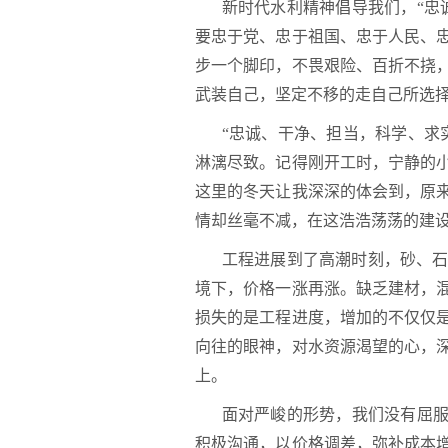
新时代水利精神倡导我们，“忠
要忠于党、忠于祖国、忠于人民、
步一个脚印，不畏艰险、百折不挠
武装自己，坚定不移的走自己所选
“忠诚、干净、担当，科学、求
淋漓尽致。记得刚开工时，宁静的
这里的冬天让我深深的体会到，原
情却丝毫不减，在这浩浩荡荡的建
工程进展到了高潮时刻，砂、
境下，价格一涨再涨。缺乏建材，
损失的是工程进度，增加的不仅仅
向往的眼神，对水资源渴望的心，
上。
面对严峻的形势，我们没有屈服
积极沟通，以价格调差，弥补成本