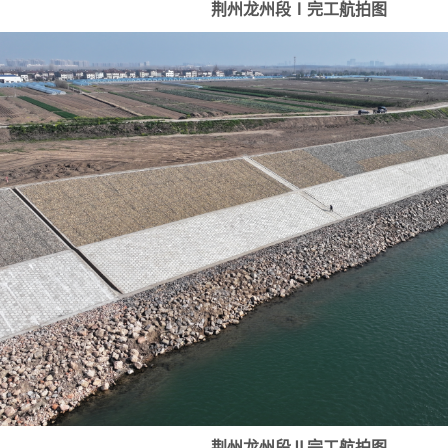
荆州龙州段Ⅰ完工航拍图
荆州龙州段Ⅱ完工航拍图