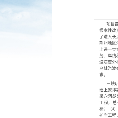
项目
根本性改
了进入长
荆州地区
上进一步
势、岸线
道演变分
乌林汽渡
求。
三峡
础上安排
采穴河胡
工程，总
标；（4
护岸工程