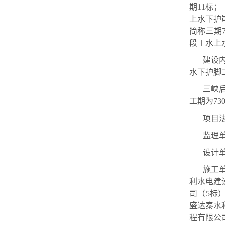
期11标
上水下护
简称三期
段Ⅰ水上
建设
水下护脚
三峡
工期为73
项目
监理
设计
施工
利水电建
司（5标
盛达泰水
程有限公