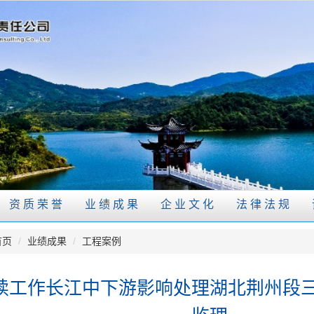
资质荣誉
业绩成果
企业文化
法律法规
首页
/
业绩成果
/
工程案例
续工作长江中下游影响处理湖北荆州段