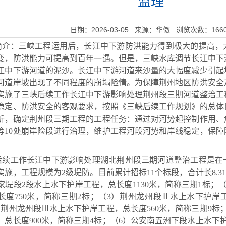
监理
日期：2026-03-05 来源：华傲 浏览次数：166
简介：三峡工程运用后，长江中下游防洪能力得到极大的提高，
变，防洪能力可提高到百年一遇。但是，三峡水库调节长江中下
江中下游河道的泥沙。长江中下游河道来沙量的大幅度减少引起
河道岸坡出现了不同程度的崩塌险情。为保障荆州地区防洪安全
实施了三峡后续工作长江中下游影响处理荆州段三期河道整治工
稳定、防洪安全的客观要求，按照《三峡后续工作规划》的总体
析，确定荆州段三期工程的工程任务：通过对河势起控制作用、
等10处崩岸险段进行治理，维护工程河段河势和岸线稳定，保
后续工作长江中下游影响处理湖北荆州段三期河道整治工程是在
实施，工程规模为2级堤防。目前累计招标11个标段，合计长8.3
家堤段2段水上水下护岸工程，总长度1130米，简称三期1标；
长度750米，简称三期2标；（3）荆州龙州段Ⅱ水上水下护岸工
）荆州龙州段Ⅲ水上水下护岸工程，总长度560米，简称三期9标
，总长度900米，简称三期4标；（6）公安南五洲下段水上水下护