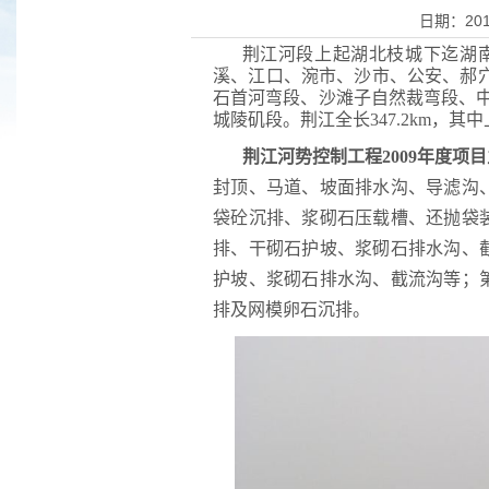
日期：20
荆江河段上起湖北枝城下迄湖
溪、江口、涴市、沙市、公安、郝穴
石首河弯段、沙滩子自然裁弯段、
城陵矶段。荆江全长347.2km，其中上荆
荆江河势控制工程2009年度项目
封顶、马道、坡面排水沟、导滤沟
袋砼沉排、浆砌石压载槽、还抛袋
排、干砌石护坡、浆砌石排水沟、
护坡、浆砌石排水沟、截流沟等；
排及网模卵石沉排。